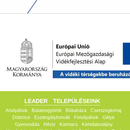
LEADER
TELEPÜLÉSEINK
Alsópáhok
Balatongyörök
Bókaháza
Cserszegtomaj
Döbröce
Esztergályhorváti
Felsőpáhok
Gétye
Gyenesdiás
Hévíz
Karmacs
Kehidakustány