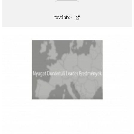
tovább>