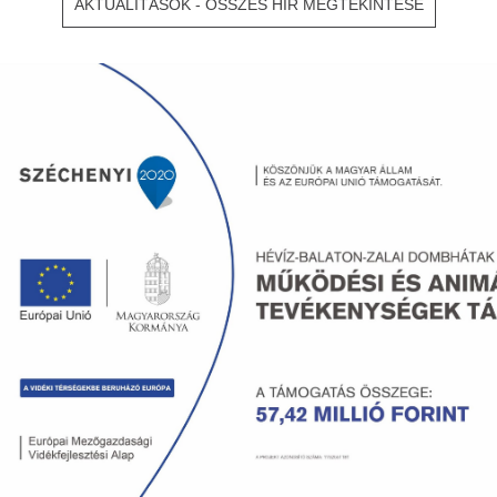
AKTUALITÁSOK - ÖSSZES HÍR MEGTEKINTÉSE