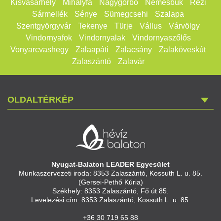
Kisvásárhely
Mihályfa
Nagygörbő
Nemesbük
Rezi
Sármellék
Sénye
Sümegcsehi
Szalapa
Szentgyörgyvár
Tekenye
Türje
Vállus
Várvölgy
Vindornyafok
Vindornyalak
Vindornyaszőlős
Vonyarcvashegy
Zalaapáti
Zalacsány
Zalaköveskút
Zalaszántó
Zalavár
OLDALTÉRKÉP
Nyugat-Balaton LEADER Egyesület
Munkaszervezeti iroda: 8353 Zalaszántó, Kossuth L. u. 85.
(Gersei-Pethő Kúria)
Székhely: 8353 Zalaszántó, Fő út 85.
Levelezési cím: 8353 Zalaszántó, Kossuth L. u. 85.
+36 30 719 65 88